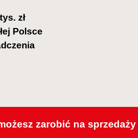
ys. zł
łej Polsce
adczenia
 możesz zarobić na sprzedaż